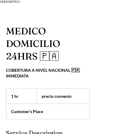
16931687913
MEDICO
DOMICILIO
24HRS 🇵🇦
COBERTURA A NIVEL NACIONAL 🇵🇦
INMEDIATA
precio
convenio
1 hr
1
precio convenio
h
Customer's Place
Service Description