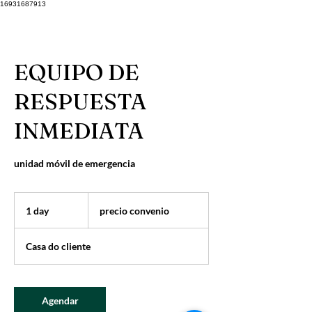
16931687913
EQUIPO DE
RESPUESTA
INMEDIATA
unidad móvil de emergencia
precio
convenio
1 day
1
precio convenio
d
a
Casa do cliente
Agendar