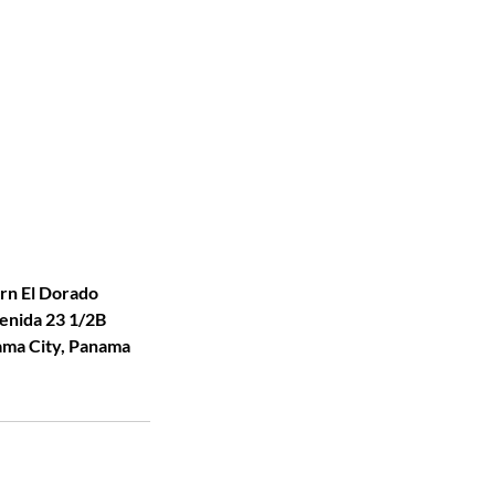
rn El Dorado
enida 23 1/2B
ama City, Panama