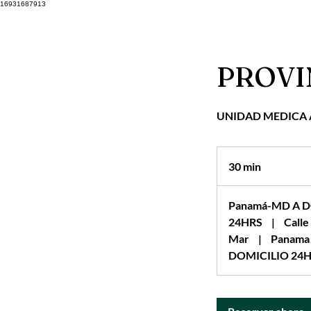
16931687913
PROVI
UNIDAD MEDICA 
30 min
3
0
Panamá-MD A D
m
24HRS
|
Calle
i
Mar
|
Panama 
n
DOMICILIO 24