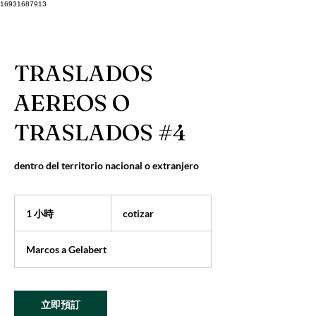
16931687913
TRASLADOS
AEREOS O
TRASLADOS #4
dentro del territorio nacional o extranjero
cotizar
1 小時
1
cotizar
小
Marcos a Gelabert
立即預訂