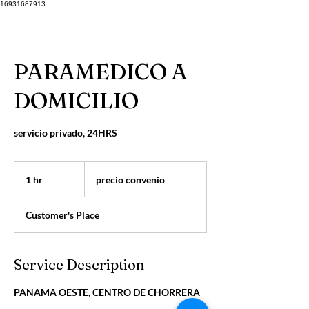
16931687913
PARAMEDICO A
DOMICILIO
servicio privado, 24HRS
precio
convenio
1 hr
1
precio convenio
h
Customer's Place
Service Description
PANAMA OESTE, CENTRO DE CHORRERA