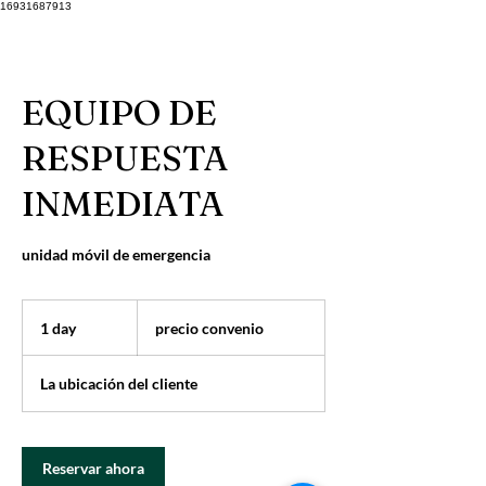
16931687913
EQUIPO DE
RESPUESTA
INMEDIATA
unidad móvil de emergencia
precio
convenio
1 day
1
precio convenio
d
a
La ubicación del cliente
Reservar ahora